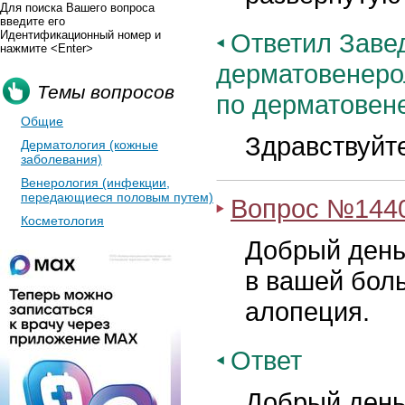
Для поиска Вашего вопроса
введите его
Идентификационный номер и
Ответил Заве
нажмите <Enter>
дерматовенеро
Темы вопросов
по дерматовен
Общие
Здравствуйт
Дерматология (кожные
заболевания)
Венерология (инфекции,
передающиеся половым путем)
Вопрос №144
Косметология
Добрый день.
в вашей бол
алопеция.
Ответ
Добрый день