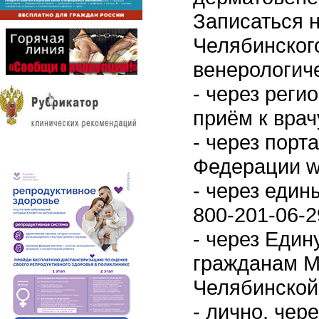
Записаться 
Челябинского
венерологич
- через реги
приём к врачу
- через порт
Федерации ww
- через еди
800-201-06-2
- через Еди
гражданам М
Челябинской
- лично, чере