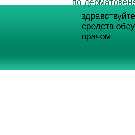
по дерматовен
здравствуйт
средств обс
врачом