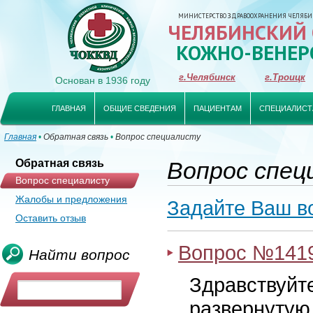
МИНИСТЕРСТВО ЗДРАВООХРАНЕНИЯ ЧЕЛЯБИ
ЧЕЛЯБИНСКИЙ
КОЖНО-ВЕНЕР
г.Челябинск
г.Троицк
Основан в 1936 году
ГЛАВНАЯ
ОБЩИЕ СВЕДЕНИЯ
ПАЦИЕНТАМ
СПЕЦИАЛИСТ
Главная
•
Обратная связь
•
Вопрос специалисту
Обратная связь
Вопрос спец
Вопрос специалисту
Жалобы и предложения
Задайте Ваш в
Оставить отзыв
Вопрос №141
Найти вопрос
Здравствуйте
развернутую