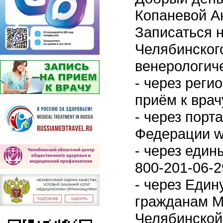
Копаневой А
Записаться 
Челябинского
венерологич
- через реги
приём к врачу
- через порт
Федерации ww
- через еди
800-201-06-2
- через Еди
гражданам М
Челябинской