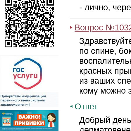
- лично, чере
Вопрос №103
Здравствуйте
по спине, бо
воспалитель
красных прыщ
из ваших сп
кому можно 
Ответ
Добрый день
дерматовене