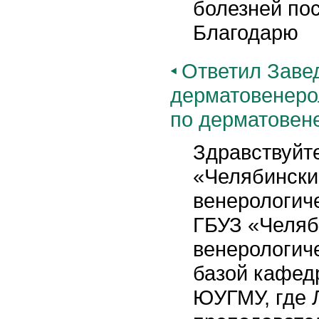
болезней пос
Благодарю
Ответил Заве
дерматовенеро
по дерматовен
Здравствуйте
«Челябински
венерологич
ГБУЗ «Челяб
венерологич
базой кафед
ЮУГМУ, где 