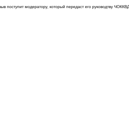
зыв поступит модератору, который передаст его руководтву ЧОККВД