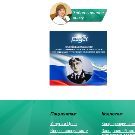
Задать вопрос
врачу
Пациентам
Коллегам
Услуги и Цены
Конференции и с
Вопрос специалисту
Заседания общес