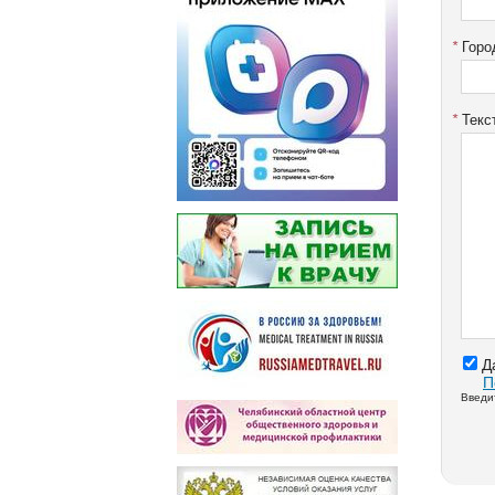
*
Город
*
Текст
Д
П
Введит