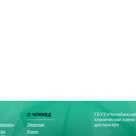
ГБУЗ «Челябинский
О ЧОККВД
клинический кожно
диспансер»
еминары
Лицензии
тва
Врачи