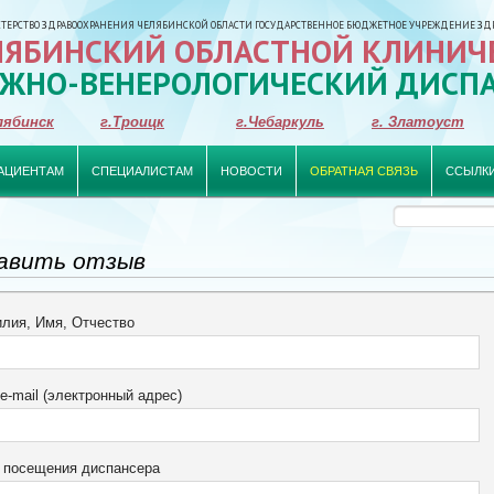
ЕРСТВО ЗДРАВООХРАНЕНИЯ ЧЕЛЯБИНСКОЙ ОБЛАСТИ ГОСУДАРСТВЕННОЕ БЮДЖЕТНОЕ УЧРЕЖДЕНИЕ ЗД
ЛЯБИНСКИЙ ОБЛАСТНОЙ КЛИНИЧ
ЖНО-ВЕНЕРОЛОГИЧЕСКИЙ ДИСП
лябинск
г.Троицк
г.Чебаркуль
г. Златоуст
АЦИЕНТАМ
СПЕЦИАЛИСТАМ
НОВОСТИ
ОБРАТНАЯ СВЯЗЬ
ССЫЛК
авить отзыв
лия, Имя, Отчество
-mail (электронный адрес)
 посещения диспансера