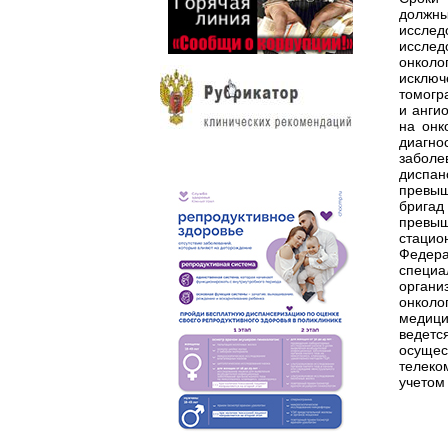
должны
исслед
исслед
онколо
исключ
томогр
и анги
на онк
диагно
забол
диспан
превыш
бригад
превы
стацио
Федер
специа
органи
онколо
медици
ведет
осущес
телеко
учетом