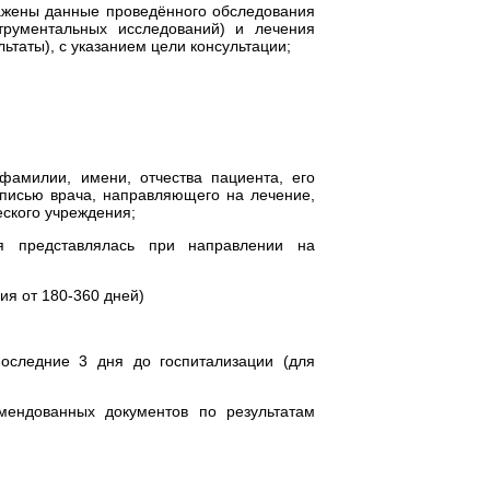
ражены данные проведённого обследования
трументальных исследований) и лечения
ьтаты), с указанием цели консультации;
фамилии, имени, отчества пациента, его
дписью врача, направляющего на лечение,
ского учреждения;
ая представлялась при направлении на
ия от 180-360 дней)
оследние 3 дня до госпитализации (для
мендованных документов по результатам