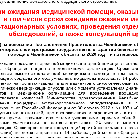
твующий полис обязательного медицинского страхования.
ки ожидания медицинской помощи, оказы
в том числе сроки ожидания оказания 
стационарных условиях, проведения отде
обследований, а также консультаций 
( на основании
Постановление Правительства Челябинской обл
риториальной программе государственных гарантий бесплатн
помощи в Челябинской области на 2020 год и на плановы
жидания оказания первичной медико-санитарной помощи в неотлож
а обращения пациента в медицинскую организацию. Сроки ожи
ением высокотехнологичной) медицинской помощи, в том числ
зациях социального обслуживания, не должны превышать 14 раб
ления на госпитализацию, а для пациентов с онкологическими з
огической верификации опухоли или с момента установления диагн
нтов в медицинские организации для проведения процедуры
твляется комиссией Министерства здравоохранения Челябин
дения процедуры экстракорпорального оплодотворения в с
охранения Российской Федерации от 30 августа 2012 г. № 107н «
уктивных технологий, противопоказаниях и ограничениях к их
ия приема врачами-терапевтами участковыми, врачами общей 
трами участковыми не должны превышать 24 часа с момен
зацию. Сроки проведения консультаций врачей-специалистов (за 
вания) не должны превышать 14 рабочих дней со дня обращен
проведения консультаций врачей-специалистов в случае подоз