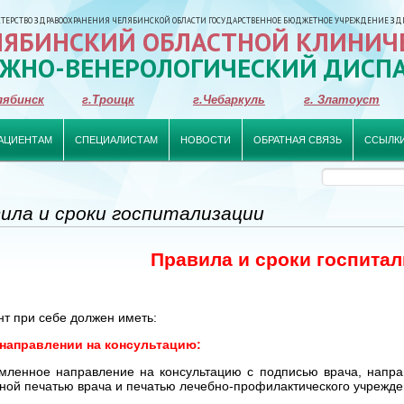
ЕРСТВО ЗДРАВООХРАНЕНИЯ ЧЕЛЯБИНСКОЙ ОБЛАСТИ ГОСУДАРСТВЕННОЕ БЮДЖЕТНОЕ УЧРЕЖДЕНИЕ ЗД
ЛЯБИНСКИЙ ОБЛАСТНОЙ КЛИНИЧ
ЖНО-ВЕНЕРОЛОГИЧЕСКИЙ ДИСП
лябинск
г.Троицк
г.Чебаркуль
г. Златоуст
АЦИЕНТАМ
СПЕЦИАЛИСТАМ
НОВОСТИ
ОБРАТНАЯ СВЯЗЬ
ССЫЛК
ила и сроки госпитализации
Правила и сроки госпита
т при себе должен иметь:
 направлении на консультацию:
мленное направление на консультацию с подписью врача, напра
чной печатью врача и печатью лечебно-профилактического учрежде