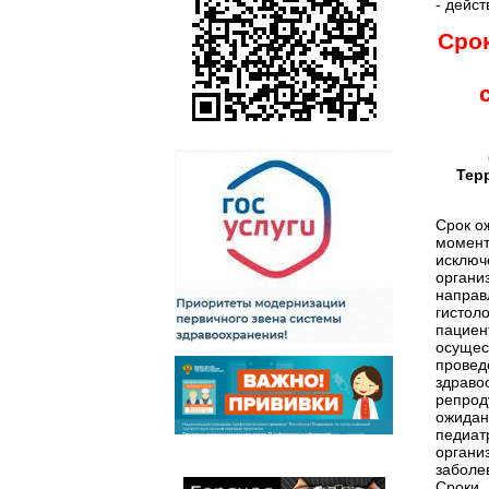
- дейс
Сро
Тер
Срок о
момент
исключ
органи
направ
гистол
пацие
осущес
прове
здраво
репрод
ожидан
педиа
органи
заболе
Сроки 