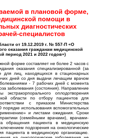
ваемой в плановой форме,
медицинской помощи в
льных диагностических
врачей-специалистов
асти от 19.12.2019 г. № 557-П «О
ого оказания гражданам медицинской
й период 2021 и 2022 годов»)
ной форме составляет не более 2 часов с
дания оказания специализированной (за
е для лиц, находящихся в стационарных
очих дней со дня выдачи лечащим врачом
аболеваниями - 7 рабочих дней с момента
оза заболевания (состояния). Направление
 экстракорпорального оплодотворения
ской области по отбору пациентов для
оответствии с приказом Министерства
О порядке использования вспомогательных
 применению» и листами ожидания. Сроки
практики (семейными врачами), врачами-
та обращения пациента в медицинскую
исключением подозрения на онкологические
ия пациента в медицинскую организацию.
рения на онкологические заболевания не