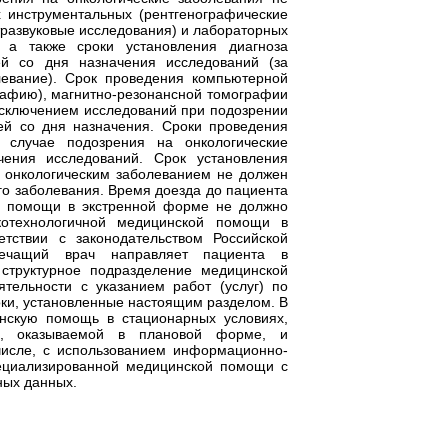
 инструментальных (рентгенографические
развуковые исследования) и лабораторных
 а также сроки установления диагноза
й со дня назначения исследований (за
евание). Срок проведения компьютерной
афию), магнитно-резонансной томографии
исключением исследований при подозрении
ей со дня назначения. Сроки проведения
 случае подозрения на онкологические
ения исследований. Срок установления
 онкологическим заболеванием не должен
го заболевания. Время доезда до пациента
й помощи в экстренной форме не должно
отехнологичной медицинской помощи в
тствии с законодательством Российской
лечащий врач направляет пациента в
структурное подразделение медицинской
тельности с указанием работ (услуг) по
оки, установленные настоящим разделом. В
нскую помощь в стационарных условиях,
и, оказываемой в плановой форме, и
числе, с использованием информационно-
пециализированной медицинской помощи с
ных данных.