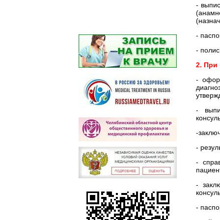
- выпи
(анамн
(назна
- пасп
- поли
2. При
- офор
диагно
утверж
- вып
консул
-заклю
- резул
- спра
пациент
- закл
консул
- пасп