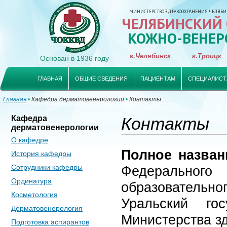
МИНИСТЕРСТВО ЗДРАВООХРАНЕНИЯ ЧЕЛЯБИ
ЧЕЛЯБИНСКИЙ
КОЖНО-ВЕНЕР
г.Челябинск
г.Троицк
Основан в 1936 году
ГЛАВНАЯ
ОБЩИЕ СВЕДЕНИЯ
ПАЦИЕНТАМ
СПЕЦИАЛИСТ
Главная
•
Кафедра дерматовенерологии
•
Контакты
Кафедра
Контакты
дерматовенерологии
О кафедре
Полное назва
История кафедры
Сотрудники кафедры
Федерально
Ординатура
образовательно
Косметология
Уральский гос
Дерматовенерология
Министерства з
Подготовка аспирантов