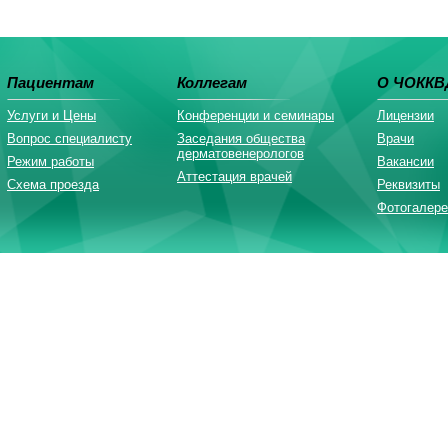
Пациентам
Коллегам
О ЧОККВ
Услуги и Цены
Конференции и семинары
Лицензии
Вопрос специалисту
Заседания общества
Врачи
дерматовенерологов
Режим работы
Вакансии
Аттестация врачей
Схема проезда
Реквизиты
Фотогалере