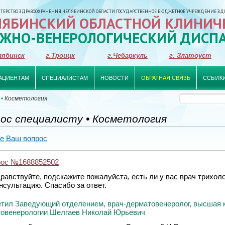
ЕРСТВО ЗДРАВООХРАНЕНИЯ ЧЕЛЯБИНСКОЙ ОБЛАСТИ ГОСУДАРСТВЕННОЕ БЮДЖЕТНОЕ УЧРЕЖДЕНИЕ ЗД
ЛЯБИНСКИЙ ОБЛАСТНОЙ КЛИНИЧ
ЖНО-ВЕНЕРОЛОГИЧЕСКИЙ ДИСП
лябинск
г.Троицк
г.Чебаркуль
г. Златоуст
АЦИЕНТАМ
СПЕЦИАЛИСТАМ
НОВОСТИ
ОБРАТНАЯ СВЯЗЬ
ССЫЛК
•
Косметология
ос специалисту • Косметология
е Ваш вопрос
рос №1688852502
равствуйте, подскажите пожалуйста, есть ли у вас врач трихоло
нсультацию. Спасибо за ответ.
тил Заведующий отделением, врач-дерматовенеролог, высшая 
овенерологии Шелгаев Николай Юрьевич