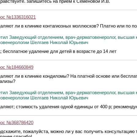
равствуйте. запишитесь на прием к Семеновой И.В.
рос №1336316021
аляют ли в клинике контагиозных моллюсков? Платно или по 
тил Заведующий отделением, врач-дерматовенеролог, высшая 
овенерологии Шелгаев Николай Юрьевич
; бесплатное удаление для детей в возрасте до 14 лет
рос №184660849
аляют ли в клинике кондиломы? На платной основе или беспл
ализы?
тил Заведующий отделением, врач-дерматовенеролог, высшая 
овенерологии Шелгаев Николай Юрьевич
аляют; стоимость удаления одной единицы от 400 р; рекоменд
рос №368786420
дскажите, пожалуйста, можно ли у вас получить консультацию 
ранее спасибо!