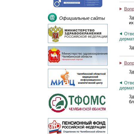
Воп
Зд
Официальные сайты
их
Отве
дермат
Зд
Воп
Зд
Отве
дермат
Зд
бл