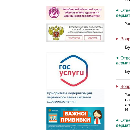
Отве
дермат
Зд
Воп
Бу
Отве
дермат
Бу
Воп
Зд
на
ал
И 
Отве
дермат