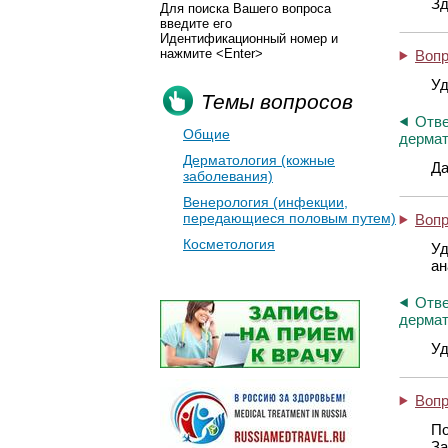
Зд
Для поиска Вашего вопроса
введите его
Идентификационный номер и
нажмите <Enter>
Воп
Уд
Темы вопросов
Отве
Общие
дермат
Дерматология (кожные
Да
заболевания)
Венерология (инфекции,
передающиеся половым путем)
Воп
Косметология
Уд
ан
Отве
дермат
Уд
Воп
По
За