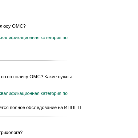
полюсу ОМС?
квалификационная категория по
атно по полису ОМС? Какие нужны
квалификационная категория по
уется полное обследование на ИПППП
трихолога?