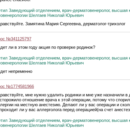
тил Заведующий отделением, врач-дерматовенеролог, высшая 
овенерологии Шелгаев Николай Юрьевич
равствуйте. Замятина Мария Сергеевна, дерматолог-трихолог
рос №341125797
дет ли в этом году акция по проверке родинок?
тил Заведующий отделением, врач-дерматовенеролог, высшая 
овенерологии Шелгаев Николай Юрьевич
дет непременно
рос №1774581966
равствуйте, мне нужно удалить родинки и мне уже назначили в 
сторожило отношение врача к этой операции, потому что спорил
лергии на местную анестезию. Делают ли у вас операции и сколь
проходит ли у вас аллерголога перед операцией(на счет анестез
тил Заведующий отделением, врач-дерматовенеролог, высшая 
овенерологии Шелгаев Николай Юрьевич