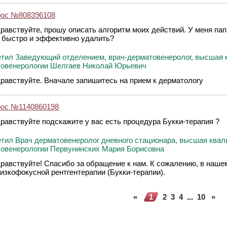
рос №808396108
равствуйте, прошу описать алгоритм моих действий. У меня папи
 быстро и эффективно удалить?
тил Заведующий отделением, врач-дерматовенеролог, высшая 
овенерологии Шелгаев Николай Юрьевич
равствуйте. Вначале запишитесь на прием к дерматологу
рос №1140860198
равствуйте подскажите у вас есть процедура Букки-терапия ?
тил Врач дерматовенеролог дневного стационара, высшая квал
овенерологии Первунинских Мария Борисовна
равствуйте! Спасибо за обращение к нам. К сожалению, в наше
изкофокусной рентгентерапии (Букки-терапии).
«
1
2
3
4
...
10
»