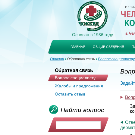
МИНИСТ
ЧЕ
КО
г.Че
Основан в 1936 году
ГЛАВНАЯ
ОБЩИЕ СВЕДЕНИЯ
П
Главная
•
Обратная связь
•
Вопрос специалисту
Обратная связь
Вопр
Вопрос специалисту
Задайт
Жалобы и предложения
Оставить отзыв
Воп
Зд
Найти вопрос
ко
Отве
дермат