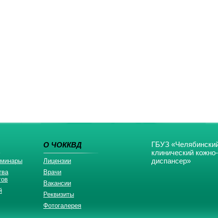
ГБУЗ «Челябинский
О ЧОККВД
клинический кожно
диспансер»
еминары
Лицензии
тва
Врачи
гов
Вакансии
й
Реквизиты
Фотогалерея