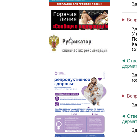
Зд
Воп
Зд
У 
По
Ка
Сп
Отве
дермат
Зд
го
Воп
Зд
Отве
дермат
Зд