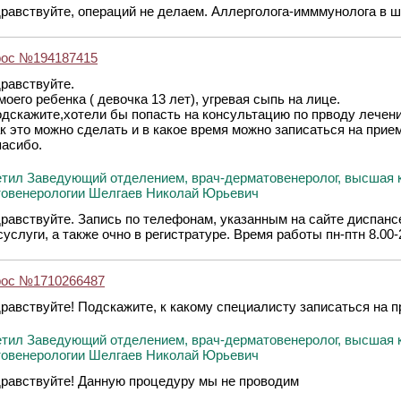
равствуйте, операций не делаем. Аллерголога-имммунолога в ш
рос №194187415
равствуйте.
моего ребенка ( девочка 13 лет), угревая сыпь на лице.
дскажите,хотели бы попасть на консультацию по прводу лечени
к это можно сделать и в какое время можно записаться на прием
асибо.
тил Заведующий отделением, врач-дерматовенеролог, высшая 
овенерологии Шелгаев Николай Юрьевич
равствуйте. Запись по телефонам, указанным на сайте диспанс
суслуги, а также очно в регистратуре. Время работы пн-птн 8.00-
рос №1710266487
равствуйте! Подскажите, к какому специалисту записаться на 
тил Заведующий отделением, врач-дерматовенеролог, высшая 
овенерологии Шелгаев Николай Юрьевич
равствуйте! Данную процедуру мы не проводим