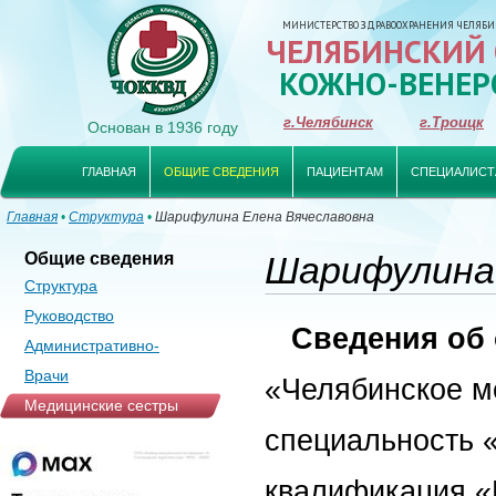
МИНИСТЕРСТВО ЗДРАВООХРАНЕНИЯ ЧЕЛЯБИ
ЧЕЛЯБИНСКИЙ
КОЖНО-ВЕНЕР
г.Челябинск
г.Троицк
Основан в 1936 году
ГЛАВНАЯ
ОБЩИЕ СВЕДЕНИЯ
ПАЦИЕНТАМ
СПЕЦИАЛИСТ
Главная
•
Структура
•
Шарифулина Елена Вячеславовна
Общие сведения
Шарифулина 
Структура
Руководство
Сведения об 
Административно-
управленческий аппарат
Врачи
«Челябинское ме
Медицинские сестры
специальность 
квалификация «