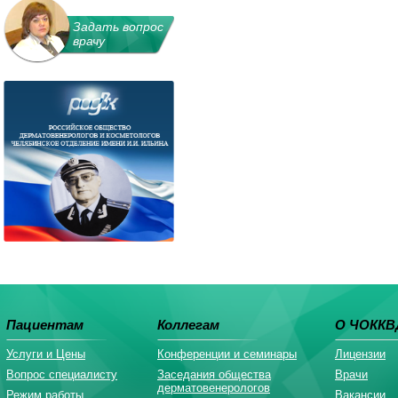
Задать вопрос
врачу
Пациентам
Коллегам
О ЧОККВ
Услуги и Цены
Конференции и семинары
Лицензии
Вопрос специалисту
Заседания общества
Врачи
дерматовенерологов
Режим работы
Вакансии