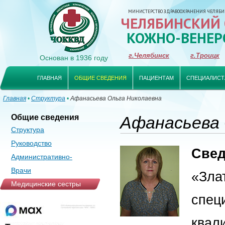
МИНИСТЕРСТВО ЗДРАВООХРАНЕНИЯ ЧЕЛЯБИ
ЧЕЛЯБИНСКИЙ
КОЖНО-ВЕНЕР
г.Челябинск
г.Троицк
Основан в 1936 году
ГЛАВНАЯ
ОБЩИЕ СВЕДЕНИЯ
ПАЦИЕНТАМ
СПЕЦИАЛИСТ
Главная
•
Структура
•
Афанасьева Ольга Николаевна
Общие сведения
Афанасьева 
Структура
Руководство
Свед
Административно-
управленческий аппарат
Врачи
«Зла
Медицинские сестры
спец
квал