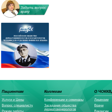
Задать вопрос
врачу
Пациентам
Коллегам
О ЧОККВ
Услуги и Цены
Конференции и семинары
Лицензии
Вопрос специалисту
Заседания общества
Врачи
дерматовенерологов
Режим работы
Вакансии