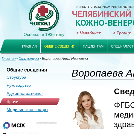
МИНИСТЕРСТВО ЗДРАВООХРАНЕНИЯ ЧЕЛЯБИ
ЧЕЛЯБИНСКИЙ
КОЖНО-ВЕНЕР
г.Челябинск
г.Троицк
Основан в 1936 году
ГЛАВНАЯ
ОБЩИЕ СВЕДЕНИЯ
ПАЦИЕНТАМ
СПЕЦИАЛИСТ
Главная
•
Структура
•
Воропаева Анна Ивановна
Общие сведения
Воропаева А
Структура
Руководство
Свед
Административно-
управленческий аппарат
Врачи
ФГБО
Медицинские сестры
мед
здра