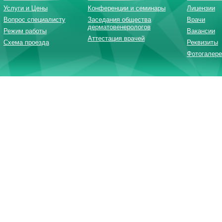
Услуги и Цены
Конференции и семинары
Лицензии
Вопрос специалисту
Заседания общества
Врачи
дерматовенерологов
Режим работы
Вакансии
Аттестация врачей
Схема проезда
Реквизиты
Фотогалере